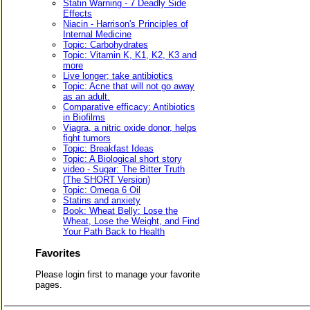
Statin Warning - 7 Deadly Side
Effects
Niacin - Harrison's Principles of
Internal Medicine
Topic: Carbohydrates
Topic: Vitamin K, K1, K2, K3 and
more
Live longer; take antibiotics
Topic: Acne that will not go away
as an adult.
Comparative efficacy: Antibiotics
in Biofilms
Viagra, a nitric oxide donor, helps
fight tumors
Topic: Breakfast Ideas
Topic: A Biological short story
video - Sugar: The Bitter Truth
(The SHORT Version)
Topic: Omega 6 Oil
Statins and anxiety
Book: Wheat Belly: Lose the
Wheat, Lose the Weight, and Find
Your Path Back to Health
Favorites
Please login first to manage your favorite
pages.