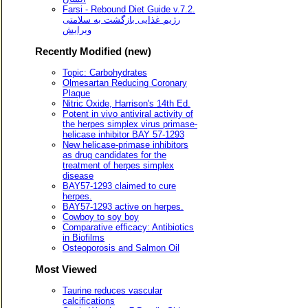
Farsi - Rebound Diet Guide v.7.2.
رژیم غذایی بازگشت به سلامتی
ویرایش
Recently Modified (new)
Topic: Carbohydrates
Olmesartan Reducing Coronary
Plaque
Nitric Oxide, Harrison's 14th Ed.
Potent in vivo antiviral activity of
the herpes simplex virus primase-
helicase inhibitor BAY 57-1293
New helicase-primase inhibitors
as drug candidates for the
treatment of herpes simplex
disease
BAY57-1293 claimed to cure
herpes.
BAY57-1293 active on herpes.
Cowboy to soy boy
Comparative efficacy: Antibiotics
in Biofilms
Osteoporosis and Salmon Oil
Most Viewed
Taurine reduces vascular
calcifications