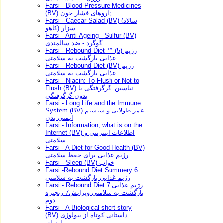
Farsi - Blood Pressure Medicines
(BV) داروهای فشار خون
Farsi - Caecar Salad (BV) (سالاد
سزار (کاهو
Farsi - Anti-Ageing - Sulfur (BV)
گوگرد - ضد سالمندی
Farsi - Rebound Diet ™ (5) رژیم
غذایی بازگشت به سلامتی
Farsi - Rebound Diet (BV) رژیم
غذایی بازگشت به سلامتی
Farsi - Niacin: To Flush or Not to
Flush (BV) نیاسین: گرگرفتگی یا
بدون گرگرفتگی
Farsi - Long Life and the Immune
System (BV) عمر طولانی و سیستم
ایمنی بدن
Farsi - Information; what is on the
Internet (BV) اطلاعات اینترنتی و
سلامتی
Farsi - A Diet for Good Health (BV)
رژیم غذایی برای حفظ سلامتی
Farsi - Sleep (BV) خواب
Farsi -Rebound Diet Summery 6
رژیم غذایی بازگشت به سلامتی
Farsi - Rebound Diet 7 رژیم غذایی
بازگشت به سلامتی ویرایش7 زنجیره
دوم
Farsi - A Biological short story
(BV) داستانی کوتاه از بیولوژی
انسان