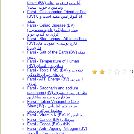
tablet (BV) آیا مصرف قرص های
ویتامین د خوب است؟
Farsi - Glucosamine Friend or Foe
(BV) آیا گلوکزامین مفید است و یا
مضر
Farsi - Celiac Disease (BV)
(...بیماری سلیاک ( ناحیه معده و
آلرژی به گندم، جو و
Farsi - Skin fungus - Athletes Foot
(BV) قارچ پوستی- عفونت های
قارچی پا
Farsi - Salt of the Earth (BV) نمک
زمین
Farsi - Temperature of Human
(BV) دمای بدن انسان
Farsi - Topic PMS (BV) اختلالات و
( 
دردهای دوران قاعدگی
Farsi - ATP Energy (BV) ا تی پی
انرژی
Farsi - Saccharin and sodium
saccharin (BV) نظر در مورد مصرف
ساخارین و سدیم ساخارین
Farsi - Italian Vinaigrette Cole
Slaw (JV) سالاد کلم ایتالیایی -
مخلوط سرکه و روغن
Farsi - Vitamin K (BV) ویتامین کا
Farsi - Cancer (BV) سرطان
Farsi - Cocoa (BV) کاکائو
Farsi - Anti - Ageing; Nitrogen (BV)
نیتروژن - ضد سالمندی